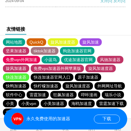
2024-09-04
支持
[0]
反对
[0]
友情链接
网站地图
QuickQ
旋风加速度器
旋风加速
坚果加速器
tiktok加速器
狗急加速器官网
免费vqn外网加速
小蓝鸟
优途加速器官网
风驰加速器
旋风加速器
免费vps加速器外网苹果版
旋风加速度器
快连加速器
快连加速器官网入口
原子加速器
快鸭加速器
快柠檬加速器
旋风加速度器
外网网址导航
软件中心
雷霆加速
狂飙加速器
哔咔漫画
瑞乐小说
小美
小美vpn
小美加速器
海鸥加速度
雷霆加速下载
雷霆加速
海鸥加速器下载
雷霆加速版ins
永久免费使用的加速器
下载
0.026803s
首页
安卓
苹果
排行
推荐