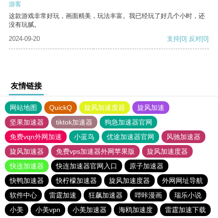
游客
这款游戏非常好玩，画面精美，玩法丰富。我已经玩了好几个小时，还
没有玩腻。
2024-09-20
支持
[0]
反对
[0]
友情链接
网站地图
QuickQ
旋风加速度器
旋风加速
坚果加速器
tiktok加速器
狗急加速器官网
免费vqn外网加速
小蓝鸟
优途加速器官网
风驰加速器
旋风加速器
免费vps加速器外网苹果版
旋风加速度器
快连加速器
快连加速器官网入口
原子加速器
快鸭加速器
快柠檬加速器
旋风加速度器
外网网址导航
软件中心
雷霆加速
狂飙加速器
哔咔漫画
瑞乐小说
小美
小美vpn
小美加速器
海鸥加速度
雷霆加速下载