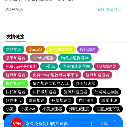
2024-09-28
支持
[0]
反对
[0]
友情链接
网站地图
QuickQ
旋风加速度器
旋风加速
坚果加速器
tiktok加速器
狗急加速器官网
免费vqn外网加速
小蓝鸟
优途加速器官网
风驰加速器
旋风加速器
免费vps加速器外网苹果版
旋风加速度器
快连加速器
快连加速器官网入口
原子加速器
快鸭加速器
快柠檬加速器
旋风加速度器
外网网址导航
软件中心
雷霆加速
狂飙加速器
哔咔漫画
瑞乐小说
小美
小美vpn
小美加速器
海鸥加速度
雷霆加速下载
雷霆加速
海鸥加速器下载
雷霆加速版ins
永久免费使用的加速器
下载