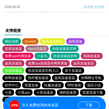
2024-09-29
支持
[0]
反对
[0]
友情链接
网站地图
QuickQ
旋风加速度器
旋风加速
坚果加速器
tiktok加速器
狗急加速器官网
免费vqn外网加速
小蓝鸟
优途加速器官网
风驰加速器
旋风加速器
免费vps加速器外网苹果版
旋风加速度器
快连加速器
快连加速器官网入口
原子加速器
快鸭加速器
快柠檬加速器
旋风加速度器
外网网址导航
软件中心
雷霆加速
狂飙加速器
哔咔漫画
瑞乐小说
小美
小美vpn
小美加速器
海鸥加速度
雷霆加速下载
雷霆加速
海鸥加速器下载
雷霆加速版ins
永久免费使用的加速器
下载