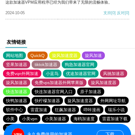
这款加速器VPM应用程序已经为我们带来了无限的流畅体验。
2024-10-05
支持
[0]
反对
[0]
友情链接
网站地图
QuickQ
旋风加速度器
旋风加速
坚果加速器
tiktok加速器
狗急加速器官网
免费vqn外网加速
小蓝鸟
优途加速器官网
风驰加速器
旋风加速器
免费vps加速器外网苹果版
旋风加速度器
快连加速器
快连加速器官网入口
原子加速器
快鸭加速器
快柠檬加速器
旋风加速度器
外网网址导航
软件中心
雷霆加速
狂飙加速器
哔咔漫画
瑞乐小说
小美
小美vpn
小美加速器
海鸥加速度
雷霆加速下载
雷霆加速
海鸥加速器下载
雷霆加速版ins
永久免费使用的加速器
下载