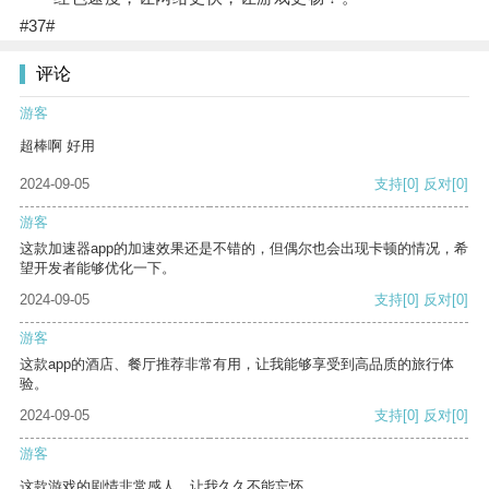
#37#
评论
游客
超棒啊 好用
2024-09-05
支持
[0]
反对
[0]
游客
这款加速器app的加速效果还是不错的，但偶尔也会出现卡顿的情况，希
望开发者能够优化一下。
2024-09-05
支持
[0]
反对
[0]
游客
这款app的酒店、餐厅推荐非常有用，让我能够享受到高品质的旅行体
验。
2024-09-05
支持
[0]
反对
[0]
游客
这款游戏的剧情非常感人，让我久久不能忘怀。