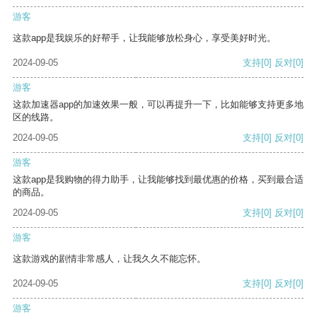
游客
这款app是我娱乐的好帮手，让我能够放松身心，享受美好时光。
2024-09-05
支持
[0]
反对
[0]
游客
这款加速器app的加速效果一般，可以再提升一下，比如能够支持更多地
区的线路。
2024-09-05
支持
[0]
反对
[0]
游客
这款app是我购物的得力助手，让我能够找到最优惠的价格，买到最合适
的商品。
2024-09-05
支持
[0]
反对
[0]
游客
这款游戏的剧情非常感人，让我久久不能忘怀。
2024-09-05
支持
[0]
反对
[0]
游客