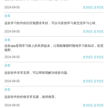
2024-09-05
支持
[0]
反对
[0]
游客
这款学习软件的社区氛围非常好，可以与其他学习者交流学习心得。
2024-09-05
支持
[0]
反对
[0]
游客
这款app是我学习路上的良师益友，让我能够随时随地学习新知识，拓宽
视野。
2024-09-05
支持
[0]
反对
[0]
游客
这款软件非常实用，可以帮助我解决很多问题。
2024-09-05
支持
[0]
反对
[0]
游客
这款软件的价格非常实惠，值得推荐。
2024-09-05
支持
[0]
反对
[0]