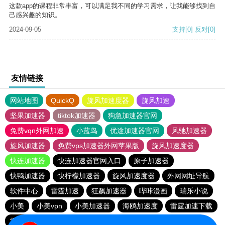
这款app的课程非常丰富，可以满足我不同的学习需求，让我能够找到自
己感兴趣的知识。
2024-09-05
支持
[0]
反对
[0]
友情链接
网站地图
QuickQ
旋风加速度器
旋风加速
坚果加速器
tiktok加速器
狗急加速器官网
免费vqn外网加速
小蓝鸟
优途加速器官网
风驰加速器
旋风加速器
免费vps加速器外网苹果版
旋风加速度器
快连加速器
快连加速器官网入口
原子加速器
快鸭加速器
快柠檬加速器
旋风加速度器
外网网址导航
软件中心
雷霆加速
狂飙加速器
哔咔漫画
瑞乐小说
小美
小美vpn
小美加速器
海鸥加速度
雷霆加速下载
雷霆加速
海鸥加速器下载
雷霆加速版ins