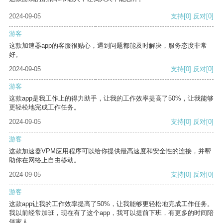
2024-09-05
支持
[0]
反对
[0]
游客
这款加速器app的客服很贴心，遇到问题都能及时解决，服务态度非常
好。
2024-09-05
支持
[0]
反对
[0]
游客
这款app是我工作上的得力助手，让我的工作效率提高了50%，让我能够
更轻松地完成工作任务。
2024-09-05
支持
[0]
反对
[0]
游客
这款加速器VPM应用程序可以给你提供最高速度和安全性的连接，并帮
助你在网络上自由移动。
2024-09-05
支持
[0]
反对
[0]
游客
这款app让我的工作效率提高了50%，让我能够更轻松地完成工作任务。
我以前经常加班，现在有了这个app，我可以提前下班，有更多的时间陪
伴家人。