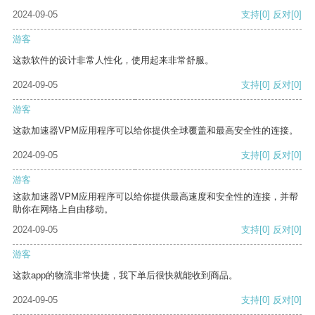
2024-09-05
支持
[0]
反对
[0]
游客
这款软件的设计非常人性化，使用起来非常舒服。
2024-09-05
支持
[0]
反对
[0]
游客
这款加速器VPM应用程序可以给你提供全球覆盖和最高安全性的连接。
2024-09-05
支持
[0]
反对
[0]
游客
这款加速器VPM应用程序可以给你提供最高速度和安全性的连接，并帮
助你在网络上自由移动。
2024-09-05
支持
[0]
反对
[0]
游客
这款app的物流非常快捷，我下单后很快就能收到商品。
2024-09-05
支持
[0]
反对
[0]