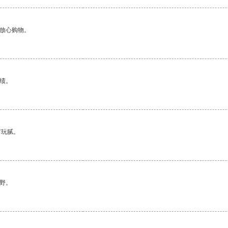
够放心购物。
绩。
有玩腻。
野。