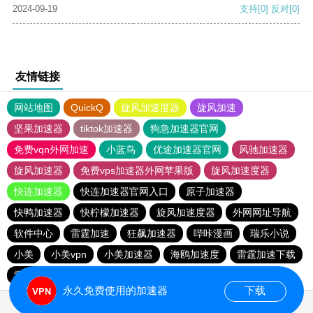
2024-09-19
支持
[0]
反对
[0]
友情链接
网站地图
QuickQ
旋风加速度器
旋风加速
坚果加速器
tiktok加速器
狗急加速器官网
免费vqn外网加速
小蓝鸟
优途加速器官网
风驰加速器
旋风加速器
免费vps加速器外网苹果版
旋风加速度器
快连加速器
快连加速器官网入口
原子加速器
快鸭加速器
快柠檬加速器
旋风加速度器
外网网址导航
软件中心
雷霆加速
狂飙加速器
哔咔漫画
瑞乐小说
小美
小美vpn
小美加速器
海鸥加速度
雷霆加速下载
雷霆加速
海鸥加速器下载
雷霆加速版ins
永久免费使用的加速器
下载